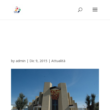
Al via a Roma la prima
tappa dell’unità mobile di
Nontiscordardimé
by
admin
|
Dic 9, 2015
|
Attualità