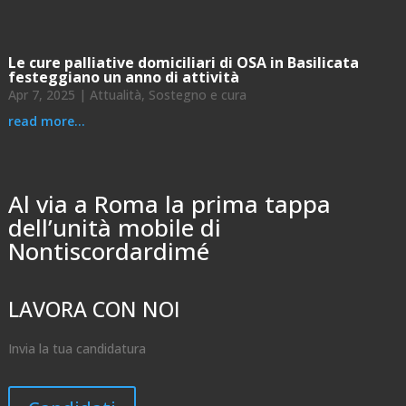
Le cure palliative domiciliari di OSA in Basilicata
festeggiano un anno di attività
Apr 7, 2025
|
Attualità
,
Sostegno e cura
read more...
Al via a Roma la prima tappa
dell’unità mobile di
Nontiscordardimé
LAVORA CON NOI
Invia la tua candidatura