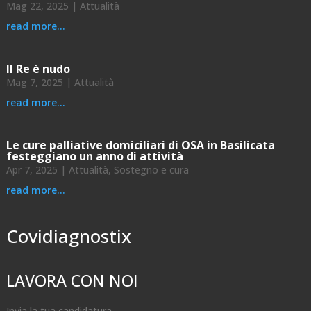
Mag 22, 2025
|
Attualità
read more...
Il Re è nudo
Mag 7, 2025
|
Attualità
read more...
Le cure palliative domiciliari di OSA in Basilicata
festeggiano un anno di attività
Apr 7, 2025
|
Attualità
,
Sostegno e cura
read more...
Covidiagnostix
LAVORA CON NOI
Invia la tua candidatura